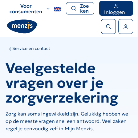
Links
Voor
Zoe
voor
ken
consumenten
Inloggen
snelle
Zoeken
navigatie
Gebruikers menu
Service en contact
Veelgestelde
vragen over je
zorgverzekering
Zorg kan soms ingewikkeld zijn. Gelukkig hebben we
op de meeste vragen snel een antwoord. Veel zaken
regel je eenvoudig zelf in Mijn Menzis.