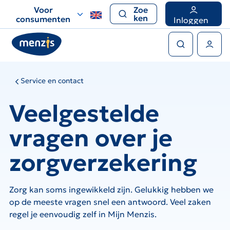
Links
Voor
Zoe
voor
ken
consumenten
Inloggen
snelle
Zoeken
navigatie
Gebruikers menu
Service en contact
Veelgestelde
vragen over je
zorgverzekering
Zorg kan soms ingewikkeld zijn. Gelukkig hebben we
op de meeste vragen snel een antwoord. Veel zaken
regel je eenvoudig zelf in Mijn Menzis.