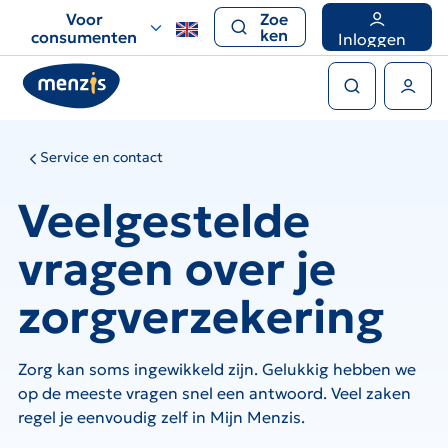
Links
Voor
Zoe
voor
ken
consumenten
Inloggen
snelle
Zoeken
navigatie
Gebruikers menu
Service en contact
Veelgestelde
vragen over je
zorgverzekering
Zorg kan soms ingewikkeld zijn. Gelukkig hebben we
op de meeste vragen snel een antwoord. Veel zaken
regel je eenvoudig zelf in Mijn Menzis.