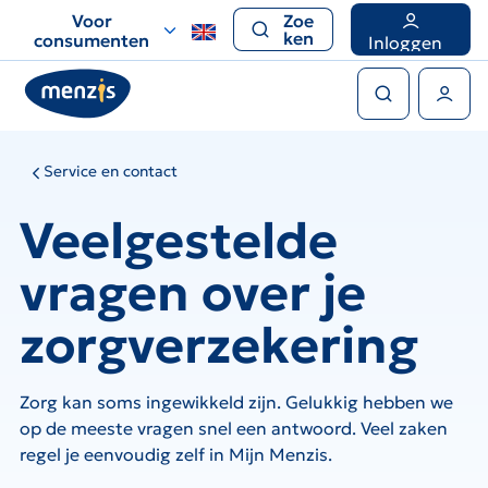
Links
Voor
Zoe
voor
ken
consumenten
Inloggen
snelle
Zoeken
navigatie
Gebruikers menu
Service en contact
Veelgestelde
vragen over je
zorgverzekering
Zorg kan soms ingewikkeld zijn. Gelukkig hebben we
op de meeste vragen snel een antwoord. Veel zaken
regel je eenvoudig zelf in Mijn Menzis.