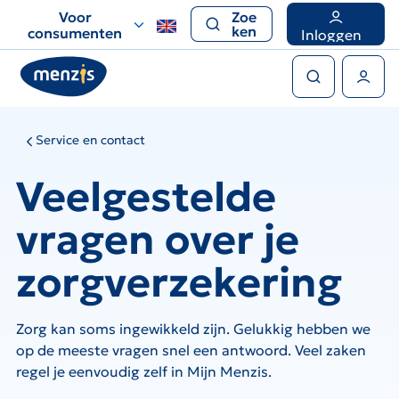
Links
Voor
Zoe
voor
ken
consumenten
Inloggen
snelle
Zoeken
navigatie
Gebruikers menu
Service en contact
Veelgestelde
vragen over je
zorgverzekering
Zorg kan soms ingewikkeld zijn. Gelukkig hebben we
op de meeste vragen snel een antwoord. Veel zaken
regel je eenvoudig zelf in Mijn Menzis.