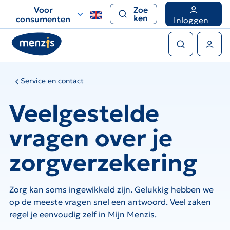
Links
Voor
Zoe
voor
ken
consumenten
Inloggen
snelle
Zoeken
navigatie
Gebruikers menu
Service en contact
Veelgestelde
vragen over je
zorgverzekering
Zorg kan soms ingewikkeld zijn. Gelukkig hebben we
op de meeste vragen snel een antwoord. Veel zaken
regel je eenvoudig zelf in Mijn Menzis.