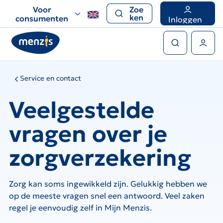
Links
Voor
Zoe
voor
ken
consumenten
Inloggen
snelle
Zoeken
navigatie
Gebruikers menu
Service en contact
Veelgestelde
vragen over je
zorgverzekering
Zorg kan soms ingewikkeld zijn. Gelukkig hebben we
op de meeste vragen snel een antwoord. Veel zaken
regel je eenvoudig zelf in Mijn Menzis.