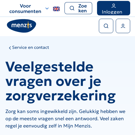
Links
Voor
Zoe
voor
ken
consumenten
Inloggen
snelle
Zoeken
navigatie
Gebruikers menu
Service en contact
Veelgestelde
vragen over je
zorgverzekering
Zorg kan soms ingewikkeld zijn. Gelukkig hebben we
op de meeste vragen snel een antwoord. Veel zaken
regel je eenvoudig zelf in Mijn Menzis.