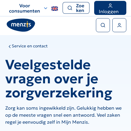
Links
Voor
Zoe
voor
ken
consumenten
Inloggen
snelle
Zoeken
navigatie
Gebruikers menu
Service en contact
Veelgestelde
vragen over je
zorgverzekering
Zorg kan soms ingewikkeld zijn. Gelukkig hebben we
op de meeste vragen snel een antwoord. Veel zaken
regel je eenvoudig zelf in Mijn Menzis.