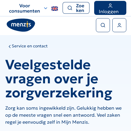
Links
Voor
Zoe
voor
ken
consumenten
Inloggen
snelle
Zoeken
navigatie
Gebruikers menu
Service en contact
Veelgestelde
vragen over je
zorgverzekering
Zorg kan soms ingewikkeld zijn. Gelukkig hebben we
op de meeste vragen snel een antwoord. Veel zaken
regel je eenvoudig zelf in Mijn Menzis.