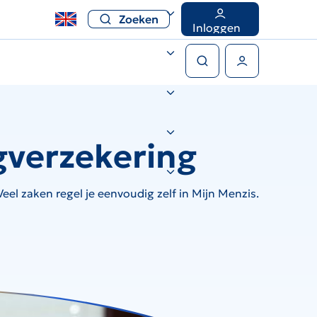
Zoeken
Inloggen
Zoeken
Gebruikers menu
gverzekering
el zaken regel je eenvoudig zelf in Mijn Menzis.