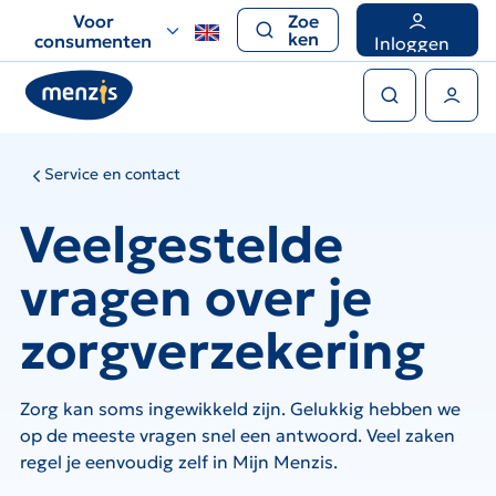
Links
Voor
Zoe
voor
ken
consumenten
Inloggen
snelle
Zoeken
navigatie
Gebruikers menu
Service en contact
Veelgestelde
vragen over je
zorgverzekering
Zorg kan soms ingewikkeld zijn. Gelukkig hebben we
op de meeste vragen snel een antwoord. Veel zaken
regel je eenvoudig zelf in Mijn Menzis.