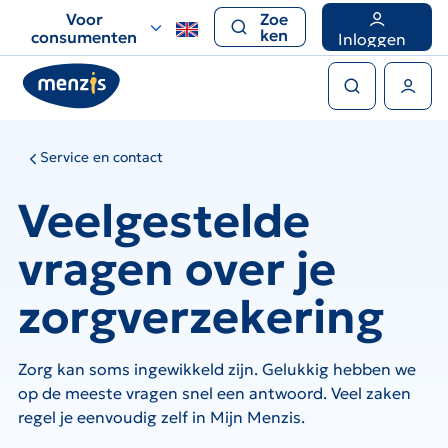
Links
Voor
Zoe
voor
ken
consumenten
Inloggen
snelle
Zoeken
navigatie
Gebruikers menu
Service en contact
Veelgestelde
vragen over je
zorgverzekering
Zorg kan soms ingewikkeld zijn. Gelukkig hebben we
op de meeste vragen snel een antwoord. Veel zaken
regel je eenvoudig zelf in Mijn Menzis.