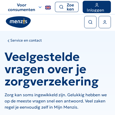
Links
Voor
Zoe
voor
ken
consumenten
Inloggen
snelle
Zoeken
navigatie
Gebruikers menu
Service en contact
Veelgestelde
vragen over je
zorgverzekering
Zorg kan soms ingewikkeld zijn. Gelukkig hebben we
op de meeste vragen snel een antwoord. Veel zaken
regel je eenvoudig zelf in Mijn Menzis.