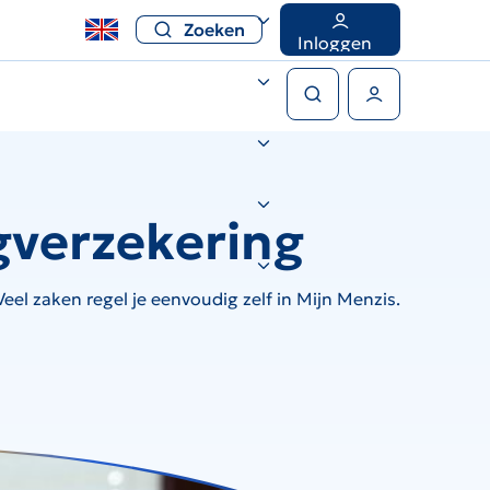
Zoeken
Inloggen
Zoeken
Gebruikers menu
gverzekering
el zaken regel je eenvoudig zelf in Mijn Menzis.