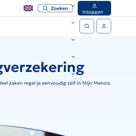
Zoeken
Inloggen
Zoeken
Gebruikers menu
gverzekering
el zaken regel je eenvoudig zelf in Mijn Menzis.