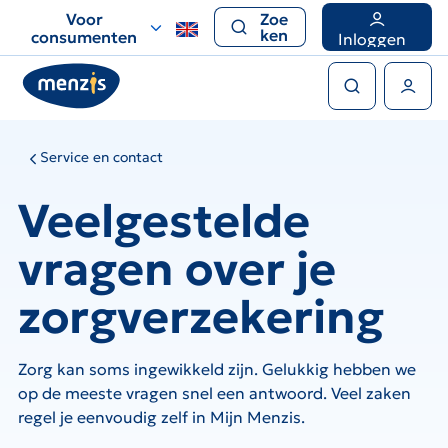
Links
Voor
Zoe
voor
ken
consumenten
Inloggen
snelle
Zoeken
navigatie
Gebruikers menu
Service en contact
Veelgestelde
vragen over je
zorgverzekering
Zorg kan soms ingewikkeld zijn. Gelukkig hebben we
op de meeste vragen snel een antwoord. Veel zaken
regel je eenvoudig zelf in Mijn Menzis.