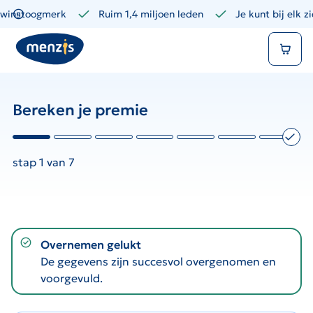
Links
winstoogmerk
Ruim 1,4 miljoen leden
Je kunt bij elk z
voor
Winkelmand
snelle
navigatie
Bereken je premie
stap 1 van 7
notification-success
Overnemen gelukt
De gegevens zijn succesvol overgenomen en
voorgevuld.