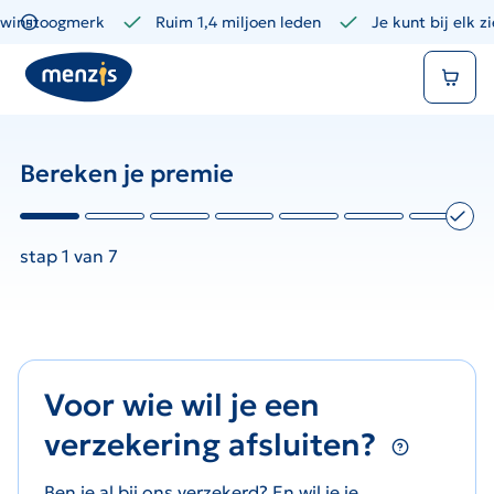
Links
winstoogmerk
Ruim 1,4 miljoen leden
Je kunt bij elk z
voor
Winkelmand
snelle
navigatie
Bereken je premie
stap 1 van 7
Voor wie wil je een
verzekering afsluiten?
Ben je al bij ons verzekerd? En wil je je