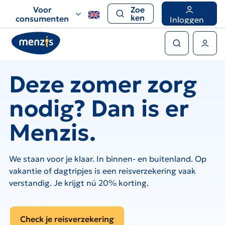
Links
Voor
Zoe
voor
ken
consumenten
Inloggen
snelle
Zoeken
navigatie
Gebruikers menu
Deze zomer zorg
nodig? Dan is er
Menzis.
We staan voor je klaar. In binnen- en buitenland. Op
vakantie of dagtripjes is een reisverzekering vaak
verstandig. Je krijgt nú 20% korting.
Check je reisverzekering