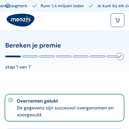
Links
winstoogmerk
Ruim 1,4 miljoen leden
Je kunt bij elk z
voor
Winkelmand
snelle
navigatie
Bereken je premie
stap 1 van 7
notification-success
Overnemen gelukt
De gegevens zijn succesvol overgenomen en
voorgevuld.