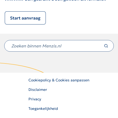
Start aanvraag
Niet
gevonden
wat
u
zocht?
Cookiepolicy & Cookies aanpassen
Disclaimer
Privacy
Toegankelijkheid