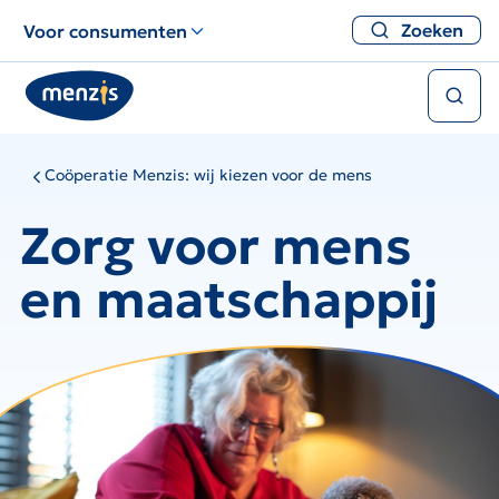
Links
Zoeken
Voor consumenten
voor
snelle
Zoeken
navigatie
Coöperatie Menzis: wij kiezen voor de mens
Zorg voor mens
en maatschappij