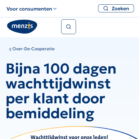
Links
Zoeken
Voor consumenten
voor
snelle
Zoeken
navigatie
Over-De-Cooperatie
Bijna 100 dagen
wachttijdwinst
per klant door
bemiddeling