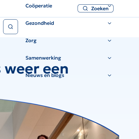
Coöperatie
Zoeken
Zoeken
Gezondheid
Zorg
Samenwerking
s weer een
Nieuws en blogs