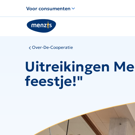
Links
Voor consumenten
voor
snelle
navigatie
Over-De-Cooperatie
Uitreikingen Me
feestje!"