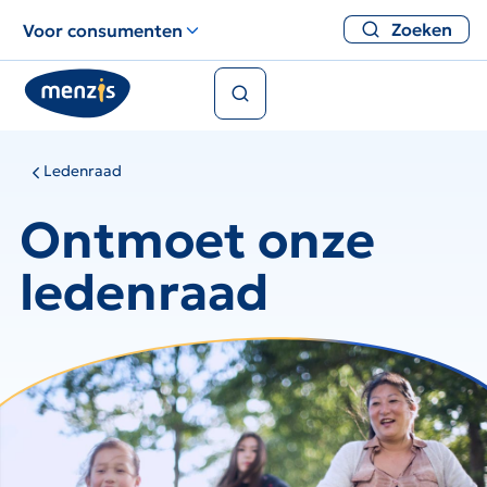
Links
Zoeken
Voor consumenten
voor
snelle
Zoeken
navigatie
Ledenraad
Ontmoet onze
ledenraad