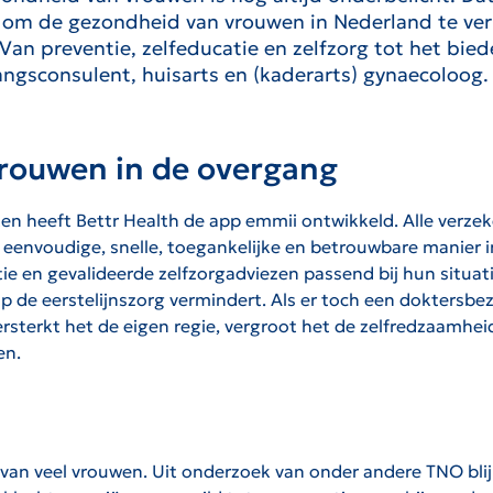
om de gezondheid van vrouwen in Nederland te verb
an preventie, zelfeducatie en zelfzorg tot het bied
gangsconsulent, huisarts en (kaderarts) gynaecoloo
rouwen in de overgang
n heeft Bettr Health de app emmii ontwikkeld. Alle verzek
envoudige, snelle, toegankelijke en betrouwbare manier inz
e en gevalideerde zelfzorgadviezen passend bij hun situati
 op de eerstelijnszorg vermindert. Als er toch een doktersbe
rsterkt het de eigen regie, vergroot het de zelfredzaamhe
ven.
en van veel vrouwen. Uit onderzoek van onder andere TNO b