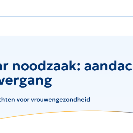
r noodzaak: aandac
overgang
achten voor vrouwengezondheid