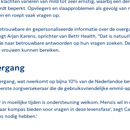
klachten variëren van mild tot zeer ernstig, waarbij een de
wordt beperkt. Opvliegers en slaapproblemen als gevolg van
n en roept vaak vragen op.
etrouwbare én gepersonaliseerde informatie over de overga
egt Arjan Karens, oprichter van Bettr Health. “Dat is natuur
die naar betrouwbare antwoorden op hun vragen zoeken. De
r vrouwen kunnen bereiken.
vergang
 overgang, wat neerkomt op bijna 10% van de Nederlandse be
erste zorgverzekeraar die de gebruiksvriendelijke emmii-ap
 moeilijke tijden is ondersteuning welkom. Menzis wil in die
r kompas bieden voor vragen in deze levensfase’, zegt Caro
ons nodig hebben.’