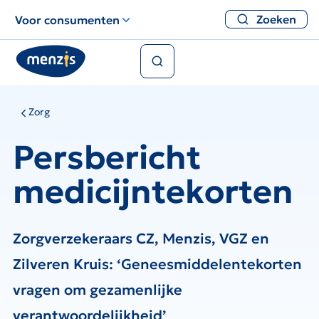
Links
Zoeken
Voor consumenten
voor
snelle
Zoeken
navigatie
Zorg
Persbericht
medicijntekorten
Zorgverzekeraars CZ, Menzis, VGZ en
Zilveren Kruis: ‘Geneesmiddelentekorten
vragen om gezamenlijke
verantwoordelijkheid’