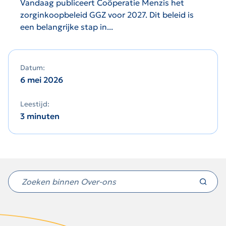
Vandaag publiceert Coöperatie Menzis het
zorginkoopbeleid GGZ voor 2027. Dit beleid is
een belangrijke stap in...
Datum:
6 mei 2026
Leestijd:
3 minuten
Niet
gevonden
wat
u