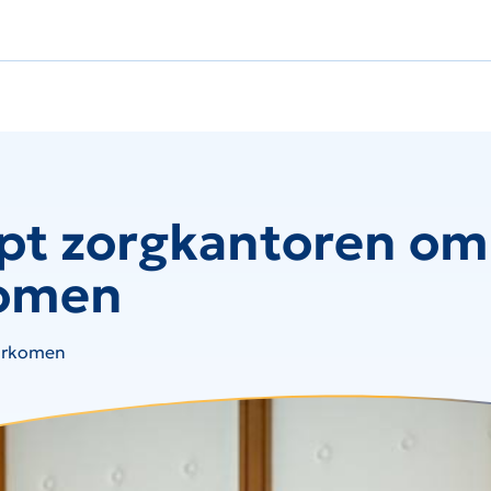
lpt zorgkantoren om
komen
oorkomen