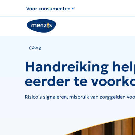
Links
Voor consumenten
voor
snelle
navigatie
Zorg
Handreiking he
eerder te voor
Risico's signaleren, misbruik van zorggelden v