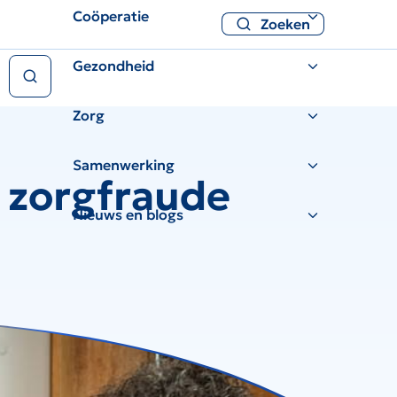
Coöperatie
Zoeken
Zoeken
Gezondheid
Zorg
Samenwerking
 zorgfraude
Nieuws en blogs