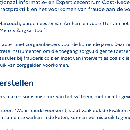
gionaal Informatie- en Expertisecentrum Oost-Nede
tractpraktijk en het voorkomen van fraude aan de v
arcouch, burgemeester van Arnhem en voorzitter van het
Menzis Zorgkantoor).
acten met zorgaanbieders voor de komende jaren. Daarmee 
rete instrumenten om die toegang zorgvuldiger te toetsen
ausules bij frauderisico’s en inzet van interventies zoals 
bruik van zorggelden voorkomen.
erstellen
ders maken soms misbruik van het systeem, met directe gev
oor: “Waar fraude voorkomt, staat vaak ook de kwaliteit 
en en samen te werken in de keten, kunnen we misbruik tege