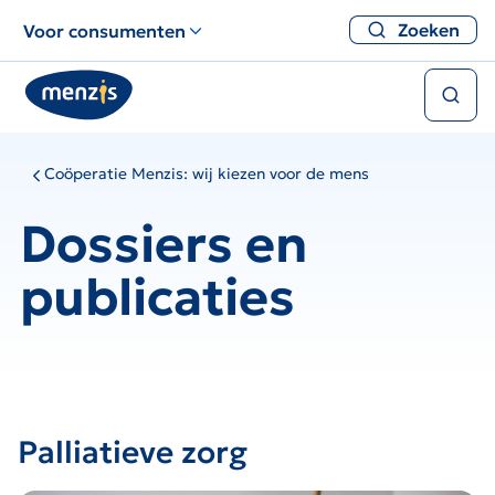
Links
Zoeken
Voor consumenten
voor
snelle
Zoeken
navigatie
Coöperatie Menzis: wij kiezen voor de mens
Dossiers en
publicaties
Palliatieve zorg