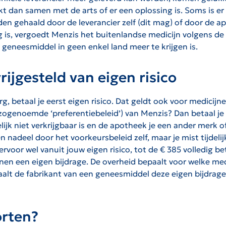
kt dan samen met de arts of er een oplossing is. Soms is e
rden gehaald door de leverancier zelf (dit mag) of door de 
ig is, vergoedt Menzis het buitenlandse medicijn volgens de
 geneesmiddel in geen enkel land meer te krijgen is.
ijgesteld van eigen risico
, betaal je eerst eigen risico. Dat geldt ook voor medicijne
 (zogenoemde ‘preferentiebeleid’) van Menzis? Dan betaal je 
elijk niet verkrijgbaar is en de apotheek je een ander merk 
n nadeel door het voorkeursbeleid zelf, maar je mist tijdeli
rvoor wel vanuit jouw eigen risico, tot de € 385 volledig bet
en een eigen bijdrage. De overheid bepaalt voor welke medi
taalt de fabrikant van een geneesmiddel deze eigen bijdrag
orten?