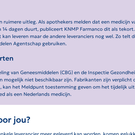
uimere uitleg. Als apothekers melden dat een medicijn van 
dan 14 dagen duurt, publiceert KNMP Farmanco dit als tekort
et kan leveren maar de andere leveranciers nog wel. Zo tel
ddelen Agentschap gebruiken
.
rten
eling van Geneesmiddelen (CBG) en de Inspectie Gezondhei
mogelijk niet beschikbaar zijn. Fabrikanten zijn verplicht
, kan het Meldpunt toestemming geven om het tijdelijk uit h
ed als een Nederlands medicijn
.
oor jou?
nkele leverancier meer geleverd kan worden, komen gelukkig