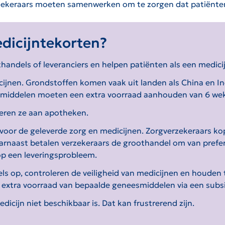
erzekeraars moeten samenwerken om te zorgen dat patiënte
edicijntekorten?
thandels of leveranciers en helpen patiënten als een medicij
jnen. Grondstoffen komen vaak uit landen als China en Ind
esmiddelen moeten een extra voorraad aanhouden van 6 we
veren ze aan apotheken.
oor de geleverde zorg en medicijnen. Zorgverzekeraars kop
aarnaast betalen verzekeraars de groothandel om van pref
op een leveringsprobleem.
els op, controleren de veiligheid van medicijnen en houden
r extra voorraad van bepaalde geneesmiddelen via een subs
dicijn niet beschikbaar is. Dat kan frustrerend zijn.