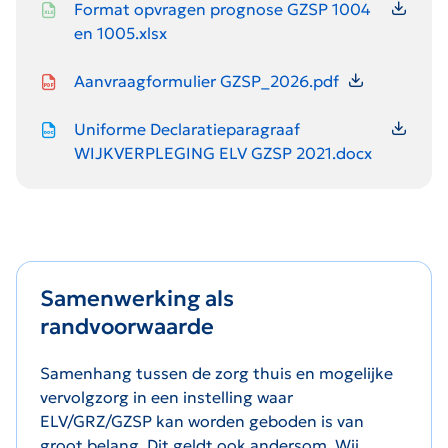
Format opvragen prognose GZSP 1004
en 1005.xlsx
Icon file type-pdf
Aanvraagformulier GZSP_2026.pdf
Icon file type-doc
Uniforme Declaratieparagraaf
WIJKVERPLEGING ELV GZSP 2021.docx
Samenwerking als
randvoorwaarde
Samenhang tussen de zorg thuis en mogelijke
vervolgzorg in een instelling waar
ELV/GRZ/GZSP kan worden geboden is van
groot belang. Dit geldt ook andersom. Wij