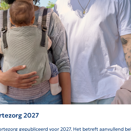
rtezorg 2027
tezorg gepubliceerd voor 2027. Het betreft aanvullend bel