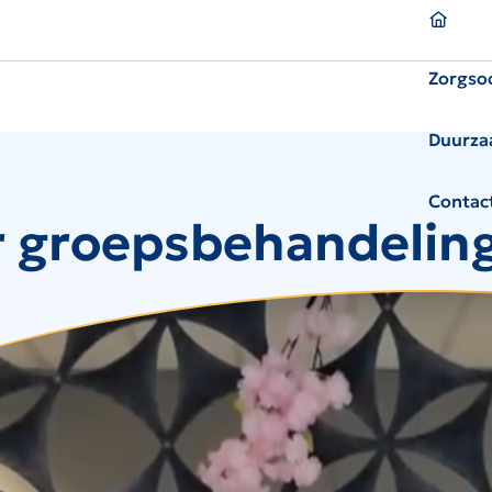
Homepagina
Zorgso
Duurza
Contac
 groepsbehandeling