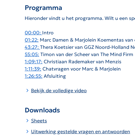
Programma
Hieronder vindt u het programma. Wilt u een spe
00:00:
Intro
01:22:
Marc Damen & Marjolein Koementas van
43:27:
Thera Koetsier van GGZ Noord-Holland N
55:05:
Timon van der Scheer van The Mind Firm
1:09:17:
Christiaan Rademaker van Menzis
1:11:39:
Chatvragen voor Marc & Marjolein
1:26:55:
Afsluiting
Bekijk de volledige video
Downloads
Sheets
Uitwerking gestelde vragen en antwoorden