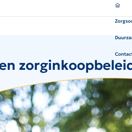
Homepagina
Zorgso
Duurza
Contac
gen zorginkoopbelei