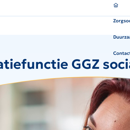
Homepagina
Zorgso
Duurza
Contac
atiefunctie GGZ soc