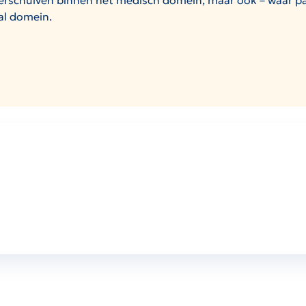
 verschuiven binnen het medisch domein, maar ook – waar p
al domein.