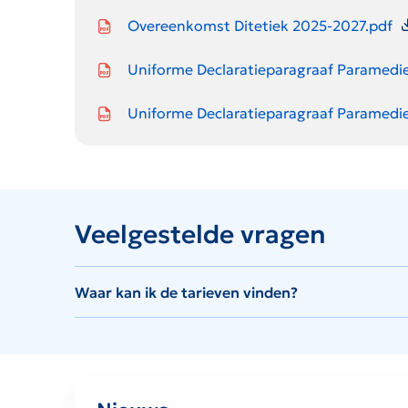
Icon file type-pdf
Overeenkomst Ditetiek 2025-2027.pdf
Icon file type-pdf
Uniforme Declaratieparagraaf Paramedie 
Icon file type-pdf
Uniforme Declaratieparagraaf Paramedi
Veelgestelde vragen
Waar kan ik de tarieven vinden?