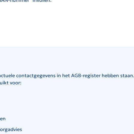
IBAN-nummer” invullen.
actuele contactgegevens in het AGB-register hebben staan. 
ikt voor:
ten
Zorgadvies