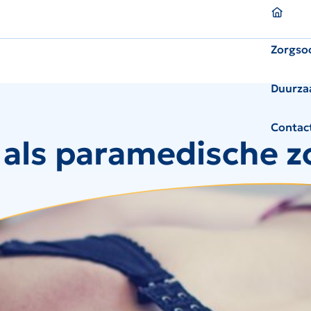
Homepagina
Zorgso
Duurza
Contac
 als paramedische 