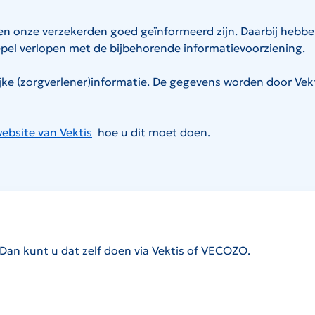
n onze verzekerden goed geïnformeerd zijn. Daarbij hebben 
epel verlopen met de bijbehorende informatievoorziening.
ijke (zorgverlener)informatie. De gegevens worden door Vek
ebsite van Vektis
hoe u dit moet doen.
De link zal worden geopend op een nieuwe pagina.
 Dan kunt u dat zelf doen via Vektis of VECOZO.