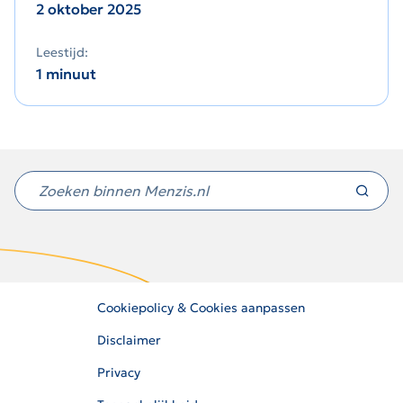
2 oktober 2025
Leestijd:
1 minuut
Niet
gevonden
wat
u
zocht?
Cookiepolicy & Cookies aanpassen
Disclaimer
Privacy