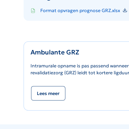
Icon file type-xls
Format opvragen prognose GRZ.xlsx
Ambulante GRZ
Intramurale opname is pas passend wanneer d
revalidatiezorg (GRZ) leidt tot kortere ligdu
Lees meer