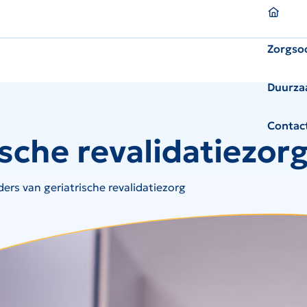
Homepagina
Zorgso
Duurza
Contac
ische revalidatiezor
ers van geriatrische revalidatiezorg