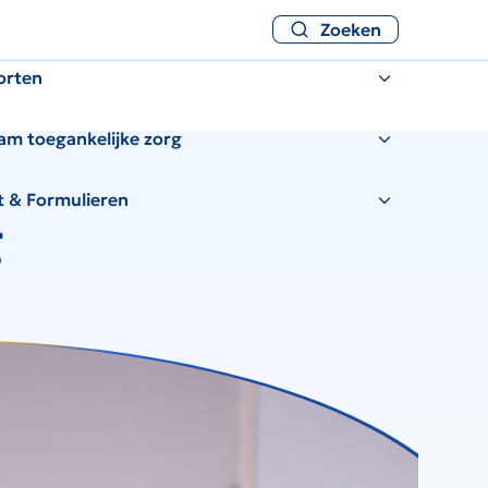
Zoeken
orten
am toegankelijke zorg
t & Formulieren
g