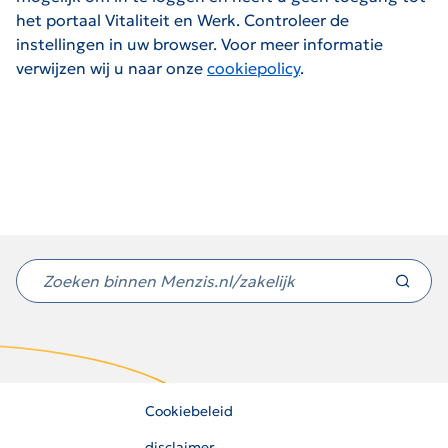
het portaal Vitaliteit en Werk. Controleer de
instellingen in uw browser. Voor meer informatie
verwijzen wij u naar onze
cookiepolicy
.
Niet
gevonden
wat
je
zocht?
Cookiebeleid
disclaimer