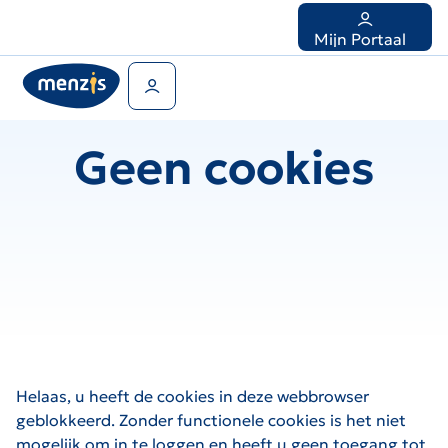
Links
voor
Mijn Portaal
snelle
navigatie
Gebruikers menu
Geen cookies
Helaas, u heeft de cookies in deze webbrowser
geblokkeerd. Zonder functionele cookies is het niet
mogelijk om in te loggen en heeft u geen toegang tot