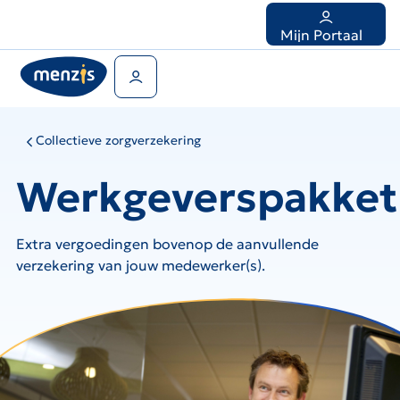
Links
voor
Mijn Portaal
snelle
navigatie
Gebruikers menu
Collectieve zorgverzekering
Werkgeverspakket
Extra vergoedingen bovenop de aanvullende
verzekering van jouw medewerker(s).