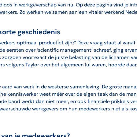
oos in werkgeverschap van nu. Op deze pagina vind je infor
erkers. Zo werken we samen aan een vitaler werkend Nede
korte geschiedenis
werkers optimaal productief zijn?' Deze vraag staat al v
van de eersten over ‘scientific management’ schreef, ging e
zorgden voor exact de juiste belasting van de lichamen van
rs volgens Taylor over het algemeen lui waren, hoorde daa
e aard van werk in de westerse samenleving. De grote mana
ische kenniswerker weet méér over de eigen taak dan de man
 band werkt dan niet meer, en ook financiële prikkels verl
j waarschuwde werkgevers om hun medewerkers niet als koste
d van je medewerkers?