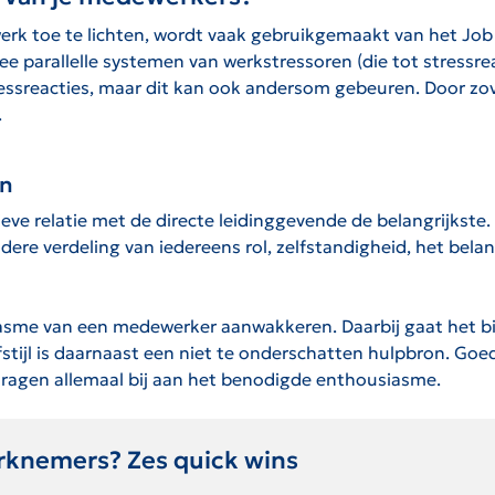
werk toe te lichten, wordt vaak gebruikgemaakt van het J
e parallelle systemen van werkstressoren (die tot stressre
ssreacties, maar dit kan ook andersom gebeuren. Door zove
.
en
eve relatie met de directe leidinggevende de belangrijkste.
eldere verdeling van iedereens rol, zelfstandigheid, het be
sme van een medewerker aanwakkeren. Daarbij gaat het bi
efstijl is daarnaast een niet te onderschatten hulpbron. Go
dragen allemaal bij aan het benodigde enthousiasme.
erknemers? Zes quick wins