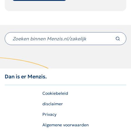
Niet
gevonden
wat
je
zocht?
Dan is er Menzis.
Cookiebeleid
disclaimer
Privacy
Algemene voorwaarden