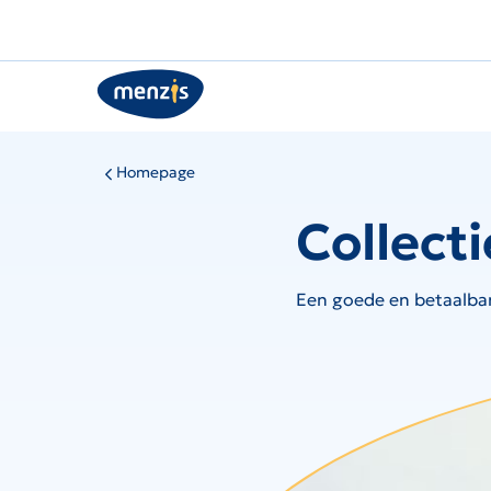
Links
voor
snelle
navigatie
Homepage
Collect
Een goede en betaalba