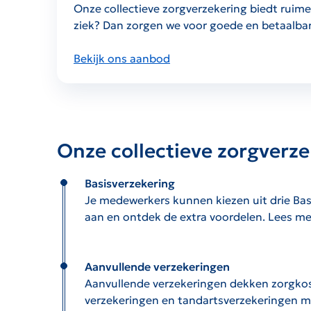
Onze collectieve zorgverzekering biedt ruim
ziek? Dan zorgen we voor goede en betaalbar
Bekijk ons aanbod
Onze collectieve zorgverz
Basisverzekering
Je
Je medewerkers kunnen kiezen uit drie Basis
medewerkers
aan en ontdek de extra voordelen. Lees me
kunnen
kiezen
uit
Aanvullende verzekeringen
drie
Aanvullende
Aanvullende verzekeringen dekken zorgkost
Basisverzekeringen
verzekeringen
verzekeringen en tandartsverzekeringen me
(Menzis
dekken