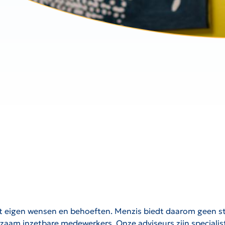
eft eigen wensen en behoeften. Menzis biedt daarom geen
rzaam inzetbare medewerkers. Onze adviseurs zijn specialist 