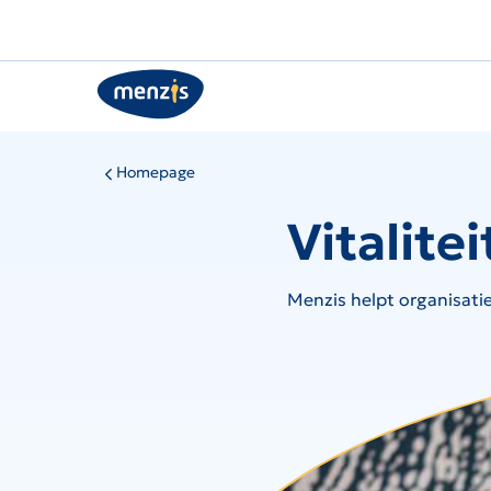
Links
voor
snelle
navigatie
Homepage
Vitalite
Menzis helpt organisatie