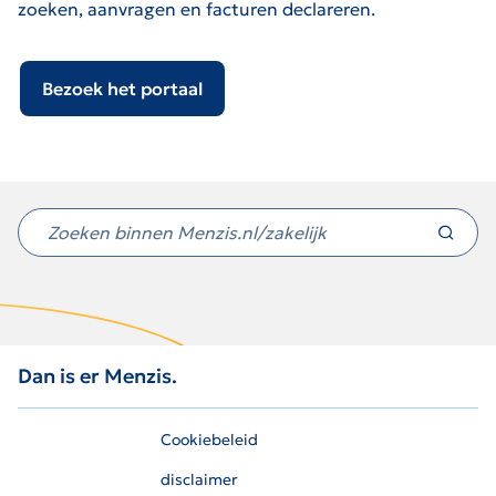
zoeken, aanvragen en facturen declareren.
Bezoek het portaal
Niet
gevonden
wat
je
zocht?
Dan is er Menzis.
Cookiebeleid
disclaimer