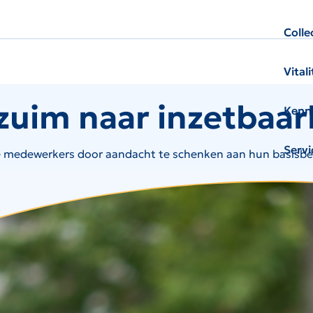
Colle
Vital
zuim naar inzetbaar
Kenni
Servi
e medewerkers door aandacht te schenken aan hun basisbe