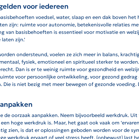
 gelden voor iedereen
basisbehoeften voedsel, water, slaap en een dak boven het
en zijn: ruimte voor autonomie, betekenisvolle relaties m
g van basisbehoeften is essentieel voor motivatie en welzi
laten zijn.’
den ondersteund, voelen ze zich meer in balans, krachtig
mentaal, fysiek, emotioneel en spiritueel sterker te word
erecht. Dan is er te weinig ruimte voor gezondheid en welzi
ruimte voor persoonlijke ontwikkeling, voor gezond gedrag 
 Die is niet bezig met meer bewegen of gezonde voeding. Di
aanpakken
un je de oorzaak aanpakken. Neem bijvoorbeeld werkdruk. Uit
es een hoge werkdruk is. Maar, het gaat ook vaak om ‘ervar
ig zien, is dat er oplossingen geboden worden voor de sy
ge werkdruk ervaart of veel stress heeft, (onbewust) last he