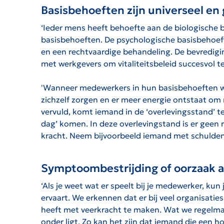
Basisbehoeften zijn universeel en
‘Ieder mens heeft behoefte aan de biologische 
basisbehoeften. De psychologische basisbehoeft
en een rechtvaardige behandeling. De bevredigin
met werkgevers om vitaliteitsbeleid succesvol te 
'Wanneer medewerkers in hun basisbehoeften wor
zichzelf zorgen en er meer energie ontstaat om 
vervuld, komt iemand in de ‘overlevingsstand’ t
dag’ komen. In deze overlevingstand is er geen 
kracht. Neem bijvoorbeeld iemand met schulden.
Symptoombestrijding of oorzaak 
‘Als je weet wat er speelt bij je medewerker, k
ervaart. We erkennen dat er bij veel organisati
heeft met veerkracht te maken. Wat we regelmat
onder ligt. Zo kan het zijn dat iemand die een ho