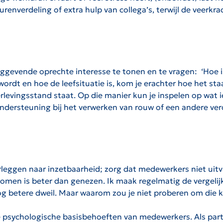
renverdeling of extra hulp van collega’s, terwijl de veerkr
inggevende oprechte interesse te tonen en te vragen: ‘Hoe i
ordt en hoe de leefsituatie is, kom je erachter hoe het s
erlevingsstand staat. Op die manier kun je inspelen op wat 
ondersteuning bij het verwerken van rouw of een andere ver
eggen naar inzetbaarheid; zorg dat medewerkers niet uitvalle
omen is beter dan genezen. Ik maak regelmatig de vergeli
g betere dweil. Maar waarom zou je niet proberen om die kr
 psychologische basisbehoeften van medewerkers. Als par