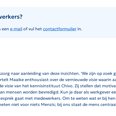
werkers?
s een
e-mail
of vul het
contactformulier
in.
szorg naar aanleiding van deze inzichten. ‘We zijn op zoek
telt Maaike enthousiast over de vernieuwde visie waarin a
visie van het kennisinstituut Chivo. Zij stellen dat motiv
n mensen worden bevredigd. Kun je daar als werkgever een r
je in gesprek gaat met medewerkers. Om te weten wat er bij h
heten niet voor niets Menzis; bij ons staat de mens centraal