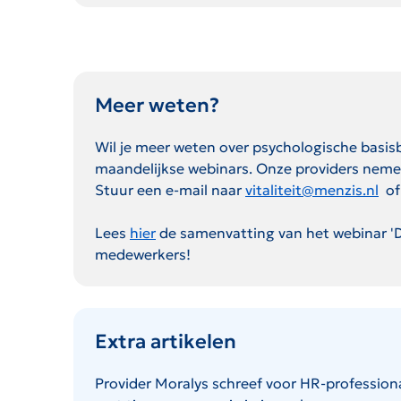
Meer weten?
Wil je meer weten over psychologische basis
maandelijkse webinars. Onze providers nemen
Stuur een e-mail naar
vitaliteit@menzis.nl
of
De link zal word
Lees
hier
de samenvatting van het webinar 'D
medewerkers!
Extra artikelen
Provider Moralys schreef voor HR-professiona