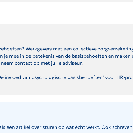
behoeften? Werkgevers met een collectieve zorgverzekering 
 je mee in de betekenis van de basisbehoeften en maken een
 neem contact op met jullie adviseur.
en geopend op een nieuwe pagina.
e invloed van psychologische basisbehoeften' voor HR-prof
ls een artikel over sturen op wat écht werkt. Ook schreven