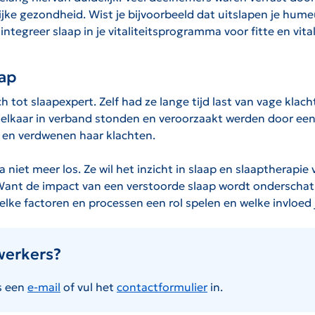
jke gezondheid. Wist je bijvoorbeeld dat uitslapen je humeur
integreer slaap in je vitaliteitsprogramma voor fitte en vi
aap
h tot slaapexpert. Zelf had ze lange tijd last van vage kl
t elkaar in verband stonden en veroorzaakt werden door ee
n en verdwenen haar klachten.
a niet meer los. Ze wil het inzicht in slaap en slaaptherap
. Want de impact van een verstoorde slaap wordt onderschat.
elke factoren en processen een rol spelen en welke invloed j
werkers?
s een
e-mail
of vul het
contactformulier
in.