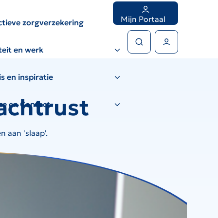
Mijn Portaal
ctieve zorgverzekering
Zoeken
Gebruikers menu
iteit en werk
s en inspiratie
achtrust
ce en Contact
 aan 'slaap'.