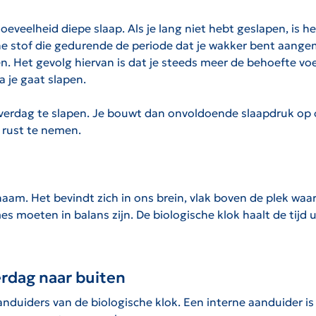
veelheid diepe slaap. Als je lang niet hebt geslapen, is he
che stof die gedurende de periode dat je wakker bent aang
en. Het gevolg hiervan is dat je steeds meer de behoefte v
 je gaat slapen.
verdag te slapen. Je bouwt dan onvoldoende slaapdruk op 
m rust te nemen.
chaam. Het bevindt zich in ons brein, vlak boven de plek wa
mes moeten in balans zijn. De biologische klok haalt de tijd ui
erdag naar buiten
dsaanduiders van de biologische klok. Een interne aanduider