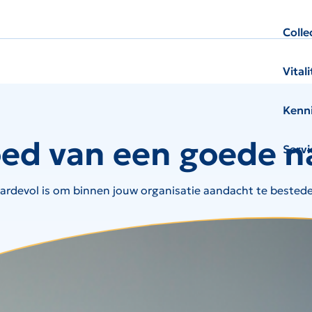
Colle
Vital
Kenni
oed van een goede n
Servi
devol is om binnen jouw organisatie aandacht te besteden