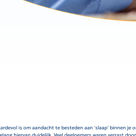
devol is om aandacht te besteden aan 'slaap' binnen je or
ang hiervan duidelijk. Veel deelnemers waren verrast door