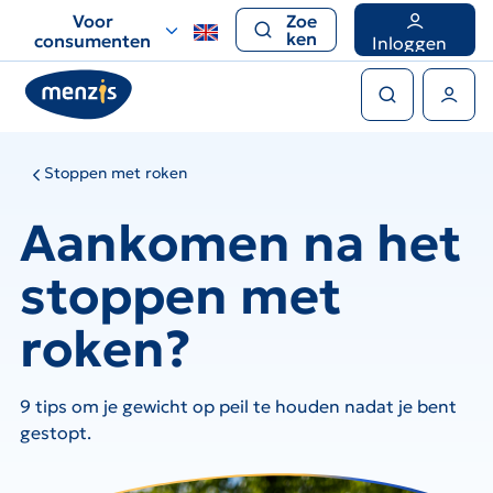
Links
Voor
Zoe
voor
ken
consumenten
Inloggen
snelle
Zoeken
navigatie
Gebruikers menu
Stoppen met roken
Aankomen na het
stoppen met
roken?
9 tips om je gewicht op peil te houden nadat je bent
gestopt.