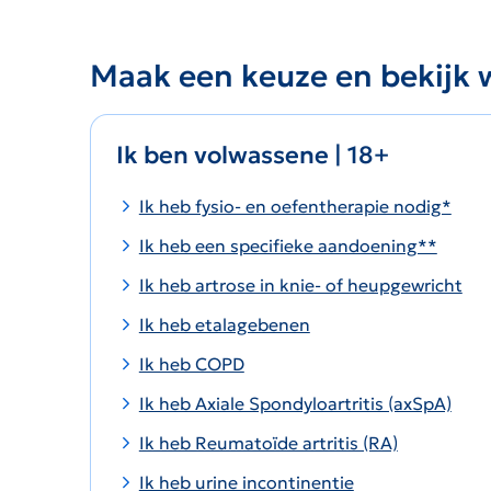
Maak een keuze en bekijk w
Ik ben volwassene | 18+
Ik heb fysio- en oefentherapie nodig*
Ik heb een specifieke aandoening**
Ik heb artrose in knie- of heupgewricht
Ik heb etalagebenen
Ik heb COPD
Ik heb Axiale Spondyloartritis (axSpA)
Ik heb Reumatoïde artritis (RA)
Ik heb urine incontinentie